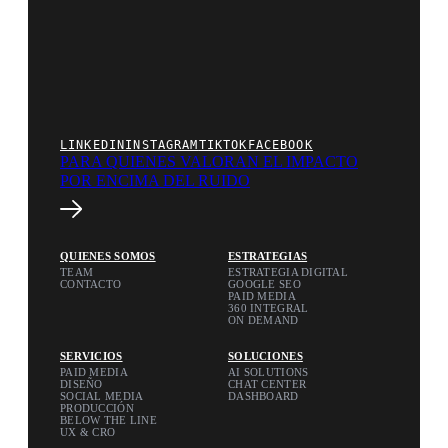
LINKEDIN
INSTAGRAM
TIKTOK
FACEBOOK
PARA QUIENES VALORAN EL
IMPACTO
POR ENCIMA DEL RUIDO
QUIENES SOMOS
ESTRATEGIAS
TEAM
ESTRATEGIA DIGITAL
CONTACTO
GOOGLE SEO
PAID MEDIA
360 INTEGRAL
ON DEMAND
SERVICIOS
SOLUCIONES
PAID MEDIA
AI SOLUTIONS
DISEÑO
CHAT CENTER
SOCIAL MEDIA
DASHBOARD
PRODUCCIÓN
BELOW THE LINE
UX & CRO